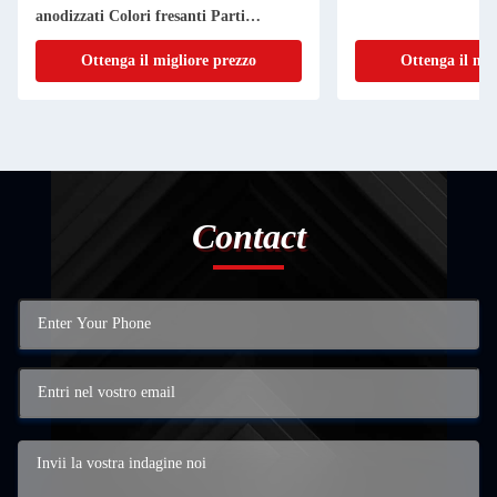
anodizzati Colori fresanti Parti
lavorate Turning Parts Machining
Ottenga il migliore prezzo
Ottenga il mig
Contact