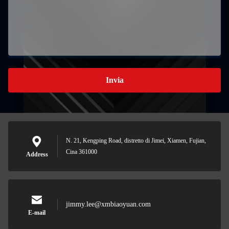
Invia
N. 21, Kengping Road, distretto di Jimei, Xiamen, Fujian,
Cina 361000
Address
jimmy.lee@xmbiaoyuan.com
E-mail