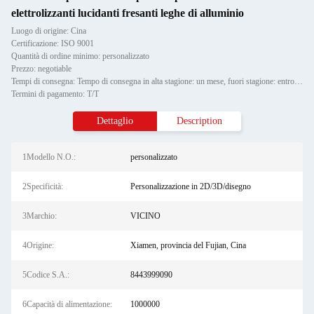
elettrolizzanti lucidanti fresanti leghe di alluminio
Luogo di origine: Cina
Certificazione: ISO 9001
Quantità di ordine minimo: personalizzato
Prezzo: negotiable
Tempi di consegna: Tempo di consegna in alta stagione: un mese, fuori stagione: entro 15 giorni lavorativi
Termini di pagamento: T/T
Dettaglio
Description
1Modello N.O.:
personalizzato
2Specificità:
Personalizzazione in 2D/3D/disegno
3Marchio:
VICINO
4Origine:
Xiamen, provincia del Fujian, Cina
5Codice S.A.:
8443999090
6Capacità di alimentazione:
1000000