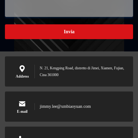
Invia
N. 21, Kengping Road, distretto di Jimei, Xiamen, Fujian,
Cina 361000
Address
jimmy.lee@xmbiaoyuan.com
E-mail