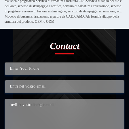
realistico e pragmatico.Servizio di fresatura e tornitura CNCServizio di taglio del filo e
del laser, servizio di stampaggio e rettifica, servizio di saldatura e rivettazione, servizio
di piegatura, servizio di fusione a stampaggio, servizio di stampaggio ad iniezione, ecc.
Modello di business:Trattamento a partire da CAD/CAM/CAE fornitiSviluppo della
struttura del prodotto: OEM o ODM
Contact