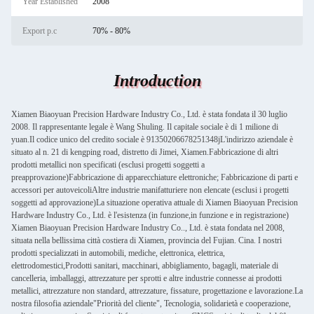
Year Established
2008
Export p.c
70% - 80%
Introduction
Xiamen Biaoyuan Precision Hardware Industry Co., Ltd. è stata fondata il 30 luglio
2008. Il rappresentante legale è Wang Shuling. Il capitale sociale è di 1 milione di
yuan.Il codice unico del credito sociale è 91350206678251348jL'indirizzo aziendale è
situato al n. 21 di kengping road, distretto di Jimei, Xiamen.Fabbricazione di altri
prodotti metallici non specificati (esclusi progetti soggetti a
preapprovazione)Fabbricazione di apparecchiature elettroniche; Fabbricazione di parti e
accessori per autoveicoliAltre industrie manifatturiere non elencate (esclusi i progetti
soggetti ad approvazione)La situazione operativa attuale di Xiamen Biaoyuan Precision
Hardware Industry Co., Ltd. è l'esistenza (in funzione,in funzione e in registrazione)
Xiamen Biaoyuan Precision Hardware Industry Co.., Ltd. è stata fondata nel 2008,
situata nella bellissima città costiera di Xiamen, provincia del Fujian. Cina. I nostri
prodotti specializzati in automobili, mediche, elettronica, elettrica,
elettrodomestici,Prodotti sanitari, macchinari, abbigliamento, bagagli, materiale di
cancelleria, imballaggi, attrezzature per sprotti e altre industrie connesse ai prodotti
metallici, attrezzature non standard, attrezzature, fissature, progettazione e lavorazione.La
nostra filosofia aziendale"Priorità del cliente", Tecnologia, solidarietà e cooperazione,