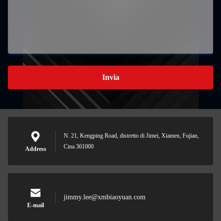
Invia
N. 21, Kengping Road, distretto di Jimei, Xiamen, Fujian,
Cina 361000
Address
jimmy.lee@xmbiaoyuan.com
E-mail