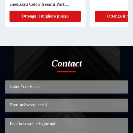
anodizzati Colori fresanti Parti
lavorate Turning Parts Machining
Ottenga il migliore prezzo
Ottenga il mig
Contact