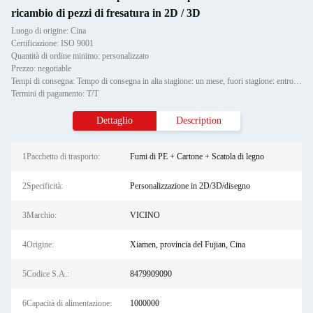
ricambio di pezzi di fresatura in 2D / 3D
Luogo di origine: Cina
Certificazione: ISO 9001
Quantità di ordine minimo: personalizzato
Prezzo: negotiable
Tempi di consegna: Tempo di consegna in alta stagione: un mese, fuori stagione: entro 15 giorni lavorativi
Termini di pagamento: T/T
Dettaglio
Description
1Pacchetto di trasporto:
Fumi di PE + Cartone + Scatola di legno
2Specificità:
Personalizzazione in 2D/3D/disegno
3Marchio:
VICINO
4Origine:
Xiamen, provincia del Fujian, Cina
5Codice S.A.:
8479909090
6Capacità di alimentazione:
1000000