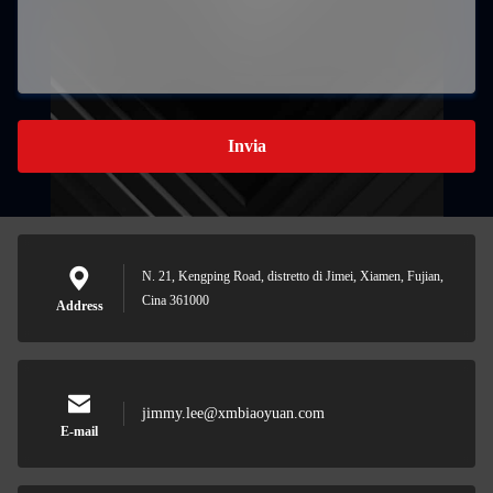
Invia
N. 21, Kengping Road, distretto di Jimei, Xiamen, Fujian,
Cina 361000
Address
jimmy.lee@xmbiaoyuan.com
E-mail