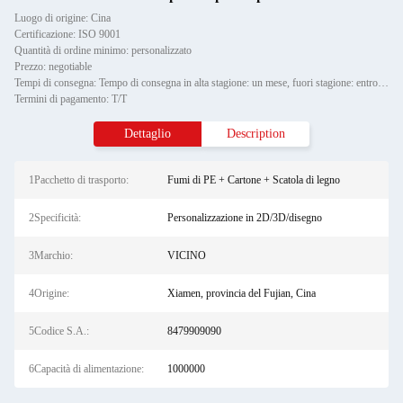
Luogo di origine: Cina
Certificazione: ISO 9001
Quantità di ordine minimo: personalizzato
Prezzo: negotiable
Tempi di consegna: Tempo di consegna in alta stagione: un mese, fuori stagione: entro 15 giorni lavorativi
Termini di pagamento: T/T
Dettaglio
Description
1Pacchetto di trasporto:
Fumi di PE + Cartone + Scatola di legno
2Specificità:
Personalizzazione in 2D/3D/disegno
3Marchio:
VICINO
4Origine:
Xiamen, provincia del Fujian, Cina
5Codice S.A.:
8479909090
6Capacità di alimentazione:
1000000