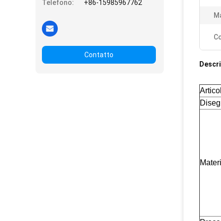
Telefono:
+86-15985967762
Ma
Co
Contatto
Descri
Artico
Diseg
Mater