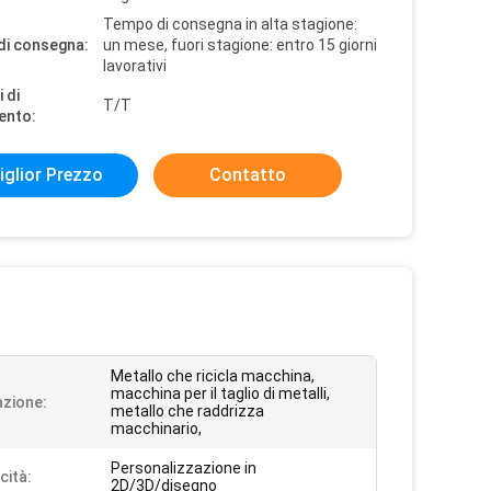
Tempo di consegna in alta stagione:
di consegna:
un mese, fuori stagione: entro 15 giorni
lavorativi
 di
T/T
ento:
iglior Prezzo
Contatto
Metallo che ricicla macchina,
macchina per il taglio di metalli,
azione:
metallo che raddrizza
macchinario,
Personalizzazione in
cità:
2D/3D/disegno