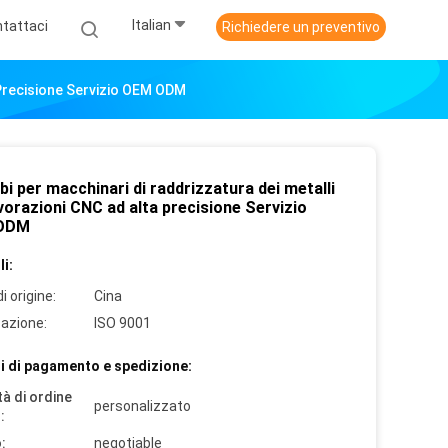
Italian
tattaci
Richiedere un preventivo
 Precisione Servizio OEM ODM
i per macchinari di raddrizzatura dei metalli
vorazioni CNC ad alta precisione Servizio
ODM
i:
i origine:
Cina
cazione:
ISO 9001
i di pagamento e spedizione:
à di ordine
personalizzato
:
:
negotiable