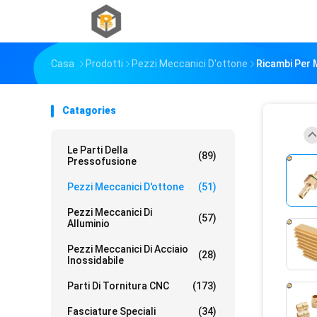
Casa
Prodotti
Pezzi Meccanici D'ottone
Ricambi Per 
Catagories
Le Parti Della
(89)
Pressofusione
Pezzi Meccanici D'ottone
(51)
Pezzi Meccanici Di
(57)
Alluminio
Pezzi Meccanici Di Acciaio
(28)
Inossidabile
Parti Di Tornitura CNC
(173)
Fasciature Speciali
(34)