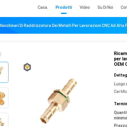
Casa.
Prodotti
Video
Su Di Noi
Con
Macchinari Di Raddrizzatura Dei Metalli Per Lavorazioni CNC Ad Alta
Ricamb
per la
OEM 
Dettagl
Luogo d
Certifi
Termin
Quantit
minimo
Prezzo