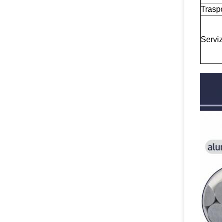
Traspo
Servi