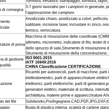
sso
Tornitura, fresatura, stampaggio, tornitura, tagli
3-7 giorni lavorativi per i campioni in generale,
 di consegna
l'approvazione dei campioni.
Anodizzato chiaro, anodizzato a colori, pellicola
amento
sabbiare, incisione laser, incrustare in zinco, os
iciale
termico, verniciatura
Macchina di misurazione delle coordinate (CMM),
altimetro, micrometro, indicatore di filo, tester di
zature di prova
dello spruzzo di sale,
Strumento di misurazione de
Strumento di misurazione della concentrazione, 
ISO 9001:2015
ma di gestione
IATF 16949:2016
qualità
CHINA Classificazione CERTIFICAZIONE
Ricambi per autoveicoli, parti di macchine, parti 
elettrodomestici, parti di apparecchiature elettrich
cazione
elettronici, parti elettroniche, parti di generatori,p
generatori elettrici, materiale di scrittura, interrut
architettura, materie prime e apparecchiature A/V
o del file
Solidworks,Pro/Ingegnere,CAD,PDF,JPG,DXF,I
laggio
Busta di plastica interna, scatola di cartone sta