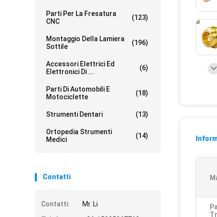
Parti Per La Fresatura
(123)
CNC
Montaggio Della Lamiera
(196)
Sottile
Accessori Elettrici Ed
(6)
Elettronici Di ...
Parti Di Automobili E
(18)
Motociclette
Strumenti Dentari
(13)
Ortopedia Strumenti
(14)
Inform
Medici
Contatti
Ma
Contatti:
Mr. Li
Pa
Tr