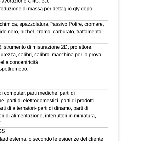
o, lavorazione CNC, ecc.
 produzione di massa per dettaglio qty dopo
 chimica, spazzolatura,
Passivo.
Polire, cromare,
sido nero, nichel, cromo, carburato, trattamento
 strumento di misurazione 2D, proiettore,
 durezza, calibri, calibro, macchina per la prova
lla concentricità
spettrometro.
di computer, parti mediche, parti di
e, parti di elettrodomestici, parti di prodotti
arti di alternatori- parti di dinamo, parti di
tori di alimentazione, interruttori in miniatura,
.
GS
ndard esterna, o secondo le esigenze del cliente