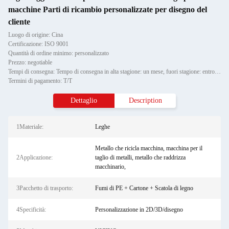
macchine Parti di ricambio personalizzate per disegno del
cliente
Luogo di origine: Cina
Certificazione: ISO 9001
Quantità di ordine minimo: personalizzato
Prezzo: negotiable
Tempi di consegna: Tempo di consegna in alta stagione: un mese, fuori stagione: entro 15 giorni lavorativi
Termini di pagamento: T/T
Dettaglio
Description
1Materiale:
Leghe
Metallo che ricicla macchina, macchina per il
2Applicazione:
taglio di metalli, metallo che raddrizza
macchinario,
3Pacchetto di trasporto:
Fumi di PE + Cartone + Scatola di legno
4Specificità:
Personalizzazione in 2D/3D/disegno