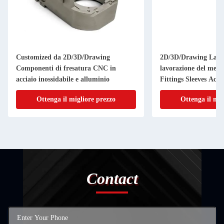
Customized da 2D/3D/Drawing
2D/3D/Drawing La f
Componenti di fresatura CNC in
lavorazione del metal
acciaio inossidabile e alluminio
Fittings Sleeves Acce
Ottenga il migliore prezzo
Ottenga il mig
Contact