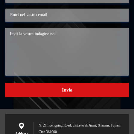
Invia
N. 21, Kengping Road, distretto di Jimei, Xiamen, Fujian,
Cina 361000
Address