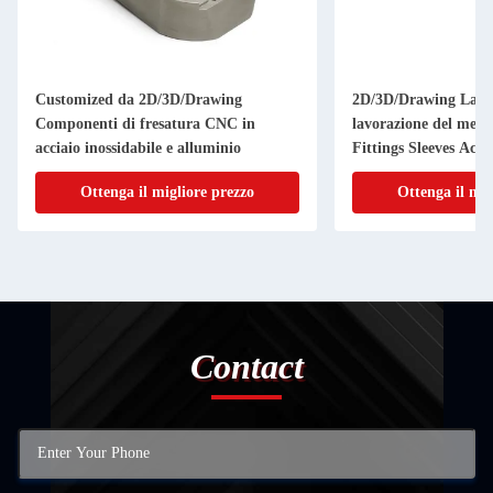
Customized da 2D/3D/Drawing
2D/3D/Drawing La f
Componenti di fresatura CNC in
lavorazione del metal
acciaio inossidabile e alluminio
Fittings Sleeves Acce
Ottenga il migliore prezzo
Ottenga il mig
Contact