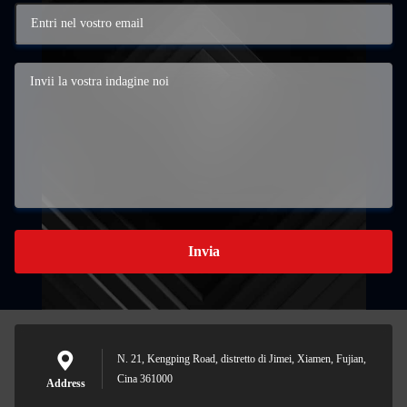
Invia
N. 21, Kengping Road, distretto di Jimei, Xiamen, Fujian,
Cina 361000
Address