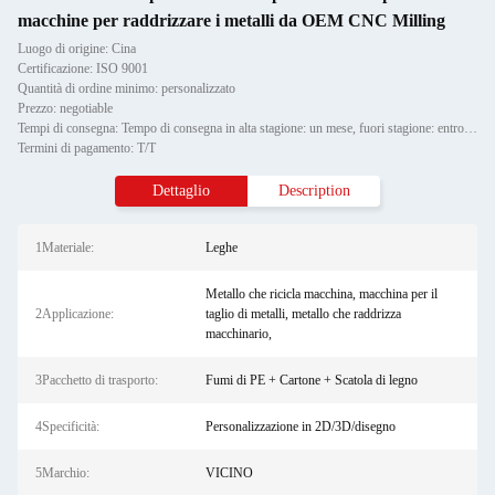
macchine per raddrizzare i metalli da OEM CNC Milling
Luogo di origine: Cina
Certificazione: ISO 9001
Quantità di ordine minimo: personalizzato
Prezzo: negotiable
Tempi di consegna: Tempo di consegna in alta stagione: un mese, fuori stagione: entro 15 giorni lavorativi
Termini di pagamento: T/T
Dettaglio
Description
1Materiale:
Leghe
Metallo che ricicla macchina, macchina per il
2Applicazione:
taglio di metalli, metallo che raddrizza
macchinario,
3Pacchetto di trasporto:
Fumi di PE + Cartone + Scatola di legno
4Specificità:
Personalizzazione in 2D/3D/disegno
5Marchio:
VICINO