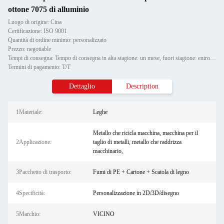
ottone 7075 di alluminio
Luogo di origine: Cina
Certificazione: ISO 9001
Quantità di ordine minimo: personalizzato
Prezzo: negotiable
Tempi di consegna: Tempo di consegna in alta stagione: un mese, fuori stagione: entro 15 giorni lavorativi
Termini di pagamento: T/T
Dettaglio
Description
1Materiale:
Leghe
Metallo che ricicla macchina, macchina per il
2Applicazione:
taglio di metalli, metallo che raddrizza
macchinario,
3Pacchetto di trasporto:
Fumi di PE + Cartone + Scatola di legno
4Specificità:
Personalizzazione in 2D/3D/disegno
5Marchio:
VICINO