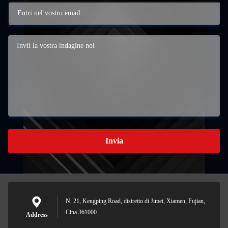
Invia
N. 21, Kengping Road, distretto di Jimei, Xiamen, Fujian,
Cina 361000
Address