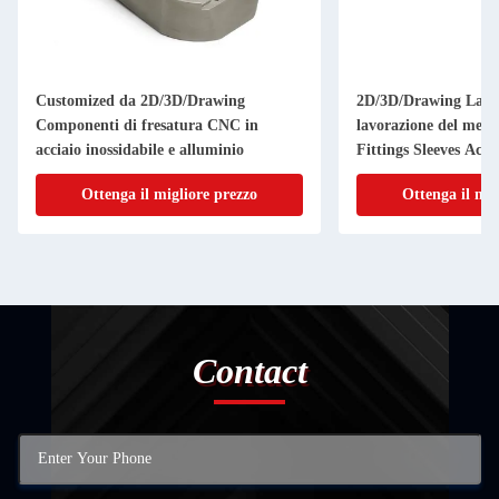
Customized da 2D/3D/Drawing
2D/3D/Drawing La f
Componenti di fresatura CNC in
lavorazione del metal
acciaio inossidabile e alluminio
Fittings Sleeves Acce
Ottenga il migliore prezzo
Ottenga il mig
Contact