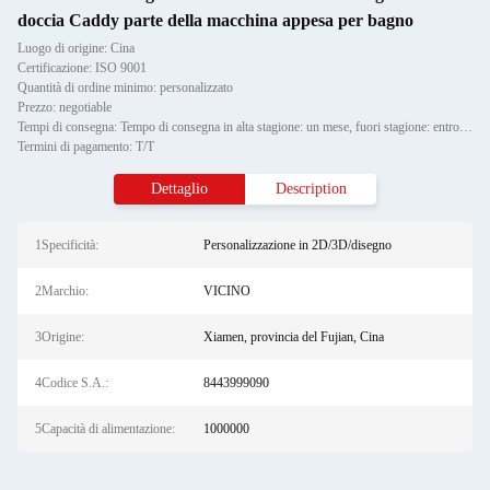
doccia Caddy parte della macchina appesa per bagno
Luogo di origine: Cina
Certificazione: ISO 9001
Quantità di ordine minimo: personalizzato
Prezzo: negotiable
Tempi di consegna: Tempo di consegna in alta stagione: un mese, fuori stagione: entro 15 giorni lavorativi
Termini di pagamento: T/T
Dettaglio
Description
1Specificità:
Personalizzazione in 2D/3D/disegno
2Marchio:
VICINO
3Origine:
Xiamen, provincia del Fujian, Cina
4Codice S.A.:
8443999090
5Capacità di alimentazione:
1000000