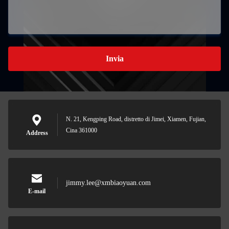
Invia
N. 21, Kengping Road, distretto di Jimei, Xiamen, Fujian,
Cina 361000
Address
jimmy.lee@xmbiaoyuan.com
E-mail