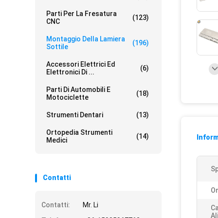
Parti Per La Fresatura
(123)
CNC
Montaggio Della Lamiera
(196)
Sottile
Accessori Elettrici Ed
(6)
Elettronici Di ...
Parti Di Automobili E
(18)
Motociclette
Strumenti Dentari
(13)
Ortopedia Strumenti
(14)
Inform
Medici
Sp
Contatti
Or
Contatti:
Mr. Li
Ca
Al