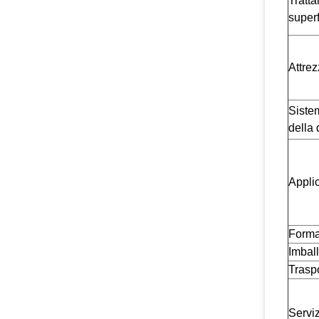
Tratt
superf
Attrez
Siste
della 
Appli
Format
Imbal
Traspo
Servi