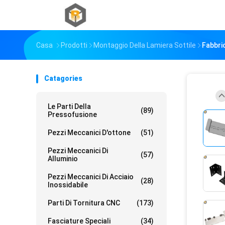
Casa
Prodotti
Montaggio Della Lamiera Sottile
Fabbric
Catagories
Le Parti Della
(89)
Pressofusione
Pezzi Meccanici D'ottone
(51)
Pezzi Meccanici Di
(57)
Alluminio
Pezzi Meccanici Di Acciaio
(28)
Inossidabile
Parti Di Tornitura CNC
(173)
Fasciature Speciali
(34)