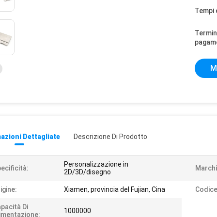
Tempi 
Termini
pagam
M
azioni Dettagliate
Descrizione Di Prodotto
Personalizzazione in
ecificità:
Marchi
2D/3D/disegno
igine:
Xiamen, provincia del Fujian, Cina
Codice
pacità Di
1000000
imentazione: