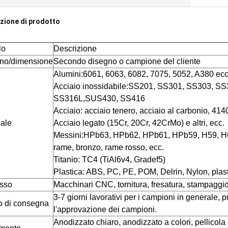
zione di prodotto
lo
Descrizione
no/dimensione
Secondo disegno o campione del cliente
Alumini:6061, 6063, 6082, 7075, 5052, A380 ecc
Acciaio inossidabile:SS201, SS301, SS303, S
SS316L,SUS430, SS416
Acciaio: acciaio tenero, acciaio al carbonio, 41
iale
Acciaio legato (15Cr, 20Cr, 42CrMo) e altri, ecc.
Messini:HPb63, HPb62, HPb61, HPb59, H59, H6
rame, bronzo, rame rosso, ecc.
Titanio: TC4 (TiAl6v4, Gradef5)
Plastica: ABS, PC, PE, POM, Delrin, Nylon, plast
sso
Macchinari CNC, tornitura, fresatura, stampaggio, 
3-7 giorni lavorativi per i campioni in generale,
 di consegna
l'approvazione dei campioni.
Anodizzato chiaro, anodizzato a colori, pellicola