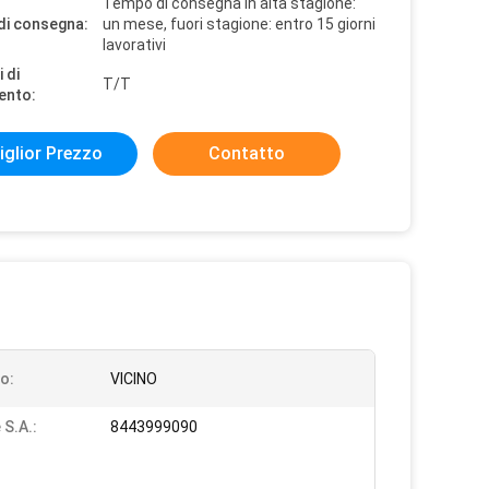
Tempo di consegna in alta stagione:
di consegna:
un mese, fuori stagione: entro 15 giorni
lavorativi
 di
T/T
ento:
iglior Prezzo
Contatto
o:
VICINO
 S.A.:
8443999090