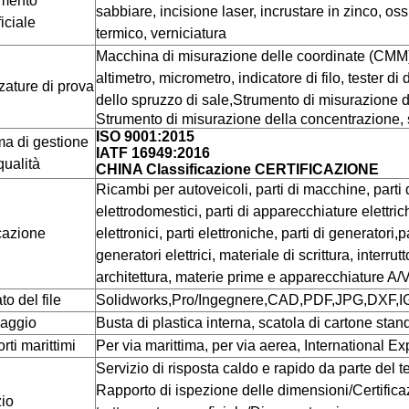
amento
sabbiare, incisione laser, incrustare in zinco, os
iciale
termico, verniciatura
Macchina di misurazione delle coordinate (CMM),
altimetro, micrometro, indicatore di filo, tester di
zature di prova
dello spruzzo di sale,
Strumento di misurazione de
Strumento di misurazione della concentrazione, 
ISO 9001:2015
ma di gestione
IATF 16949:2016
qualità
CHINA Classificazione CERTIFICAZIONE
Ricambi per autoveicoli, parti di macchine, parti 
elettrodomestici, parti di apparecchiature elettrich
cazione
elettronici, parti elettroniche, parti di generatori,p
generatori elettrici, materiale di scrittura, interrut
architettura, materie prime e apparecchiature A/V
o del file
Solidworks,Pro/Ingegnere,CAD,PDF,JPG,DXF,I
laggio
Busta di plastica interna, scatola di cartone sta
rti marittimi
Per via marittima, per via aerea, International
Servizio di risposta caldo e rapido da parte del
Rapporto di ispezione delle dimensioni/Certifica
zio