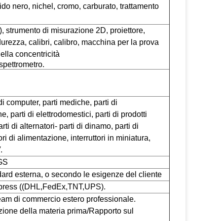
sido nero, nichel, cromo, carburato, trattamento
 strumento di misurazione 2D, proiettore,
 durezza, calibri, calibro, macchina per la prova
lla concentricità
spettrometro.
di computer, parti mediche, parti di
e, parti di elettrodomestici, parti di prodotti
arti di alternatori- parti di dinamo, parti di
tori di alimentazione, interruttori in miniatura,
.
GS
ndard esterna, o secondo le esigenze del cliente
 Express ((DHL,FedEx,TNT,UPS).
 team di commercio estero professionale.
zione della materia prima/Rapporto sul