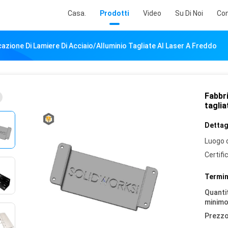
Casa.
Prodotti
Video
Su Di Noi
Con
azione Di Lamiere Di Acciaio/alluminio Tagliate Al Laser A Freddo
Fabbri
taglia
Dettagl
Luogo d
Certifi
Termin
Quantit
minimo
Prezzo