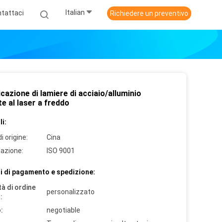
Italian
tattaci
Richiedere un preventivo
cazione di lamiere di acciaio/alluminio
te al laser a freddo
i:
i origine:
Cina
cazione:
ISO 9001
i di pagamento e spedizione:
à di ordine
personalizzato
:
:
negotiable