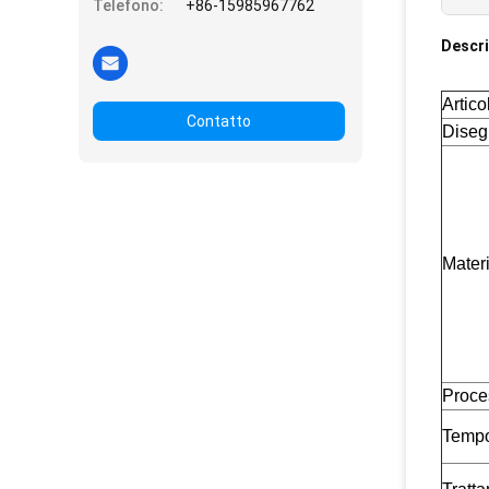
Telefono:
+86-15985967762
Descri
Artico
Contatto
Diseg
Mater
Proce
Tempo