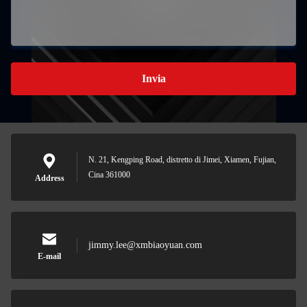
Invia
N. 21, Kengping Road, distretto di Jimei, Xiamen, Fujian,
Cina 361000
Address
jimmy.lee@xmbiaoyuan.com
E-mail