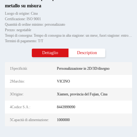
metallo su misura
Luogo di origine: Cina
Certificazione: ISO 9001
Quantità di ordine minimo: personalizzato
Prezzo: negotiable
Tempi di consegna: Tempo di consegna in alta stagione: un mese, fuori stagione: entro 15 giorni lavorativi
Termini di pagamento: T/T
Dettaglio
Description
1Specificità:
Personalizzazione in 2D/3D/disegno
2Marchio:
VICINO
3Origine:
Xiamen, provincia del Fujian, Cina
4Codice S.A.:
8443999090
5Capacità di alimentazione:
1000000