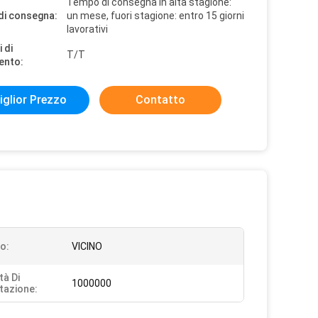
Tempo di consegna in alta stagione:
di consegna:
un mese, fuori stagione: entro 15 giorni
lavorativi
 di
T/T
ento:
iglior Prezzo
Contatto
o:
VICINO
tà Di
1000000
tazione: