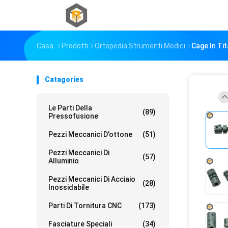
Casa
Prodotti
Ortopedia Strumenti Medici
Cage In Tit
Catagories
Le Parti Della
(89)
Pressofusione
Pezzi Meccanici D'ottone
(51)
Pezzi Meccanici Di
(57)
Alluminio
Pezzi Meccanici Di Acciaio
(28)
Inossidabile
Parti Di Tornitura CNC
(173)
Fasciature Speciali
(34)