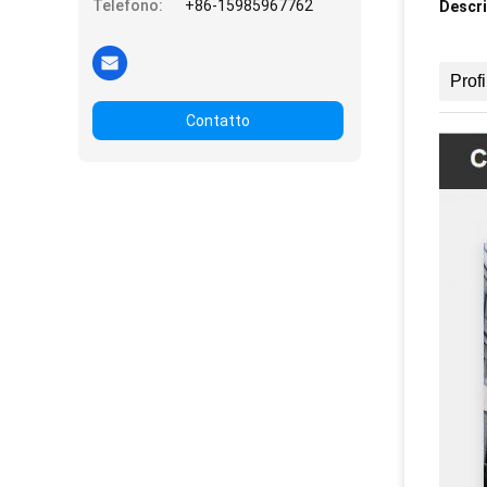
Telefono:
+86-15985967762
Descri
Prof
Contatto