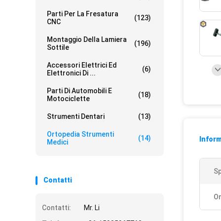
Parti Per La Fresatura
(123)
CNC
Montaggio Della Lamiera
(196)
Sottile
Accessori Elettrici Ed
(6)
Elettronici Di ...
Parti Di Automobili E
(18)
Motociclette
Strumenti Dentari
(13)
Ortopedia Strumenti
(14)
Inform
Medici
Sp
Contatti
Or
Contatti:
Mr. Li