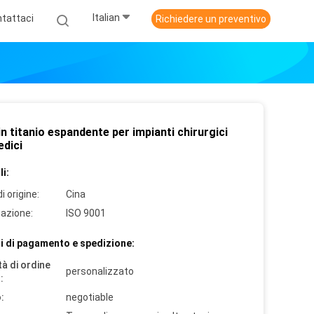
Italian
tattaci
Richiedere un preventivo
n titanio espandente per impianti chirurgici
edici
i:
i origine:
Cina
cazione:
ISO 9001
i di pagamento e spedizione:
à di ordine
personalizzato
:
:
negotiable