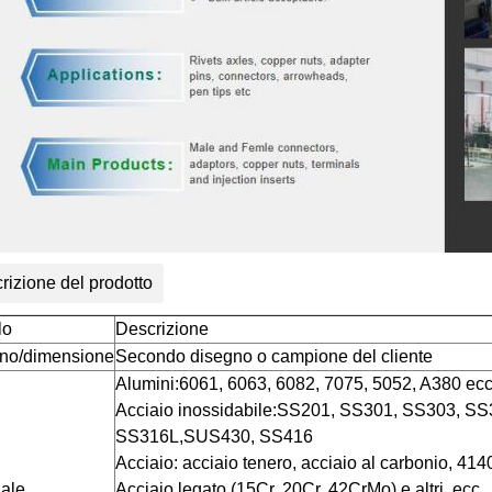
rizione del prodotto
lo
Descrizione
no/dimensione
Secondo disegno o campione del cliente
Alumini:6061, 6063, 6082, 7075, 5052, A380 ecc
Acciaio inossidabile:SS201, SS301, SS303, S
SS316L,SUS430, SS416
Acciaio: acciaio tenero, acciaio al carbonio, 41
iale
Acciaio legato (15Cr, 20Cr, 42CrMo) e altri, ecc.