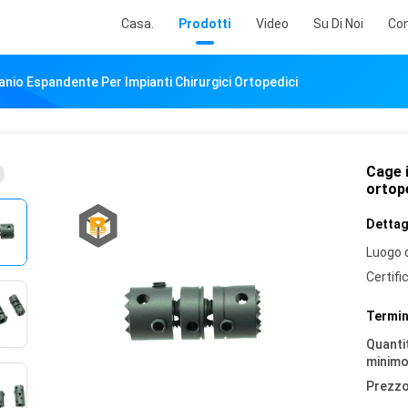
Casa.
Prodotti
Video
Su Di Noi
Con
anio Espandente Per Impianti Chirurgici Ortopedici
Cage i
ortop
Dettagl
Luogo d
Certifi
Termin
Quantit
minimo
Prezzo