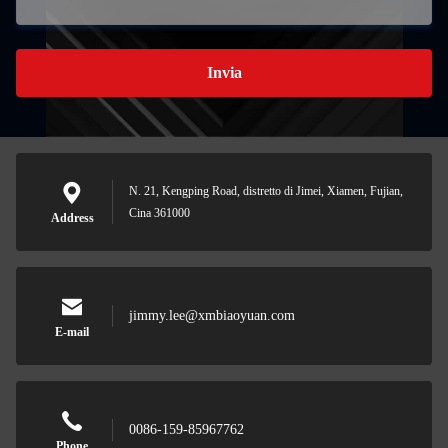
Invia
N. 21, Kengping Road, distretto di Jimei, Xiamen, Fujian,
Cina 361000
Address
jimmy.lee@xmbiaoyuan.com
E-mail
0086-159-85967762
Phone