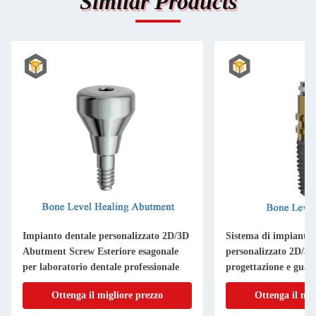
Similar Products
Impianto dentale personalizzato 2D/3D
Sistema di impianti 
Abutment Screw Esteriore esagonale
personalizzato 2D/3D
per laboratorio dentale professionale
progettazione e guar
dentale
Ottenga il migliore prezzo
Ottenga il mig