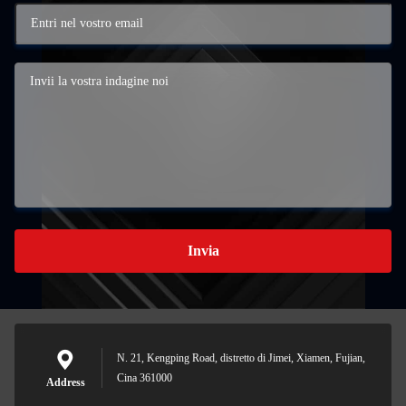
Invia
N. 21, Kengping Road, distretto di Jimei, Xiamen, Fujian,
Cina 361000
Address