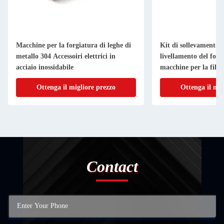
Macchine per la forgiatura di leghe di
Kit di sollevamento a
metallo 304 Accessoiri elettrici in
livellamento del forn
acciaio inossidabile
macchine per la filat
Ottenga il migliore prezzo
Ottenga il mig
Contact